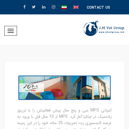
CONTACT US
Toggle
igation
کمپانی MPS سی و پنج سال پیش فعالیتش را با تزریق
پلاستیک در ایتالیا آغاز کرد. MPS از 10 سال قبل با ورود به
عرصه اکسسوری پت تجربیات 35 ساله خود را در این زمینه