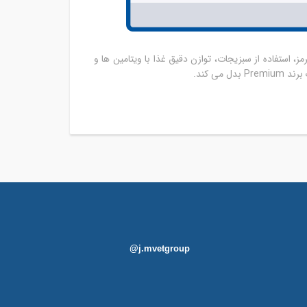
قرمز، استفاده از سبزیجات، توازن دقیق غذا با ویتامین ها و
ی کند.
@j.mvetgroup